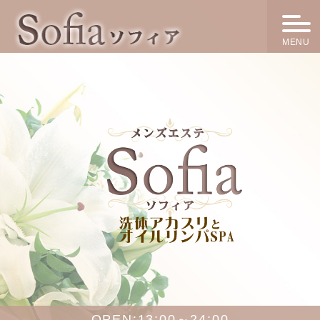
MENU
OPEN:
13:00～24:00