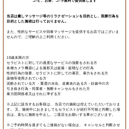
コ-ヒ、お茶、コ-ラ無料で提供致します
当店は癒しマッサージ等のリラクゼーションを目的とし、医療行為を
目的とした施術は行っておりません。
また、性的なサービスや回春マッサージを提供するお店ではございま
せんので、ご理解の上ご利用ください。
18歳未満の方
セラピストに対しての過度なサービスの強要をされる方
各種カメラ機器による撮影又は盗撮・盗聴などの行為
性的行為の強要、セラピストに対しての暴言、暴力をされる方
薬物等使用されている方
泥酔されている方 ・重度の水虫、皮膚炎のある方・妊娠中の方
引き抜き行為・同業者・無断キャンセルをされた方
暴力団関係者又はそれに準ずる方
※上記に該当するお客様は、 当店での施術は控えていただいておりま
す。 又、施術中におきましてもセラピストが続行不可能と判断した場
合は、直ちに施術を中止し、ご退店をお願いする事がございます。
※ご予約時間を過ぎてもご連絡がない場合は、 キャンセルと判断させ